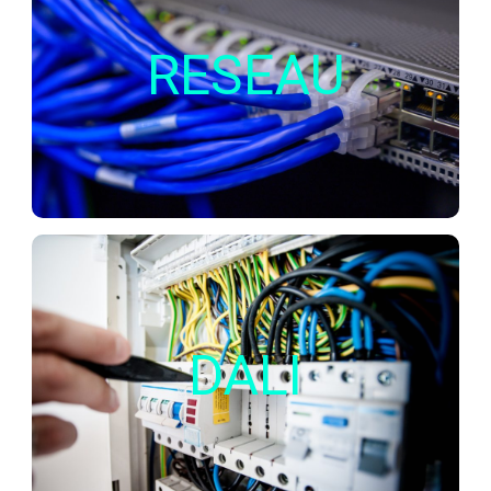
La mise en place de technologies réseau dans
RESEAU
les projets d’éclairage est souvent utile lorsqu’il y
a des très nombreux points lumineux à piloter.
Il peut s’avérer très utile aussi dans le cadre de
l’IoT.
DALI
est aujourd’hui le protocole de commande
Dali
Le
DALI
le plus utilisé.
Il offre de très nombreux avantages tant sur la
facilité de câblage, l’interopérabilité, et les
possibilités de configurations.