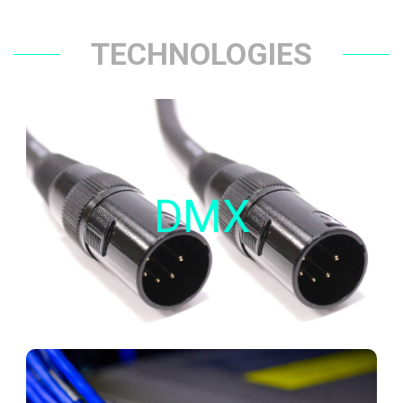
TECHNOLOGIES
DMX
est un protocole créé à la base dans le
DMX
Le
DMX
domaine du spectacle.
Il permet une interopérabilité entre les appareils.
Il est souvent utilisé dans le cadre de projets
avec de la lumière dynamique.
RESEAU