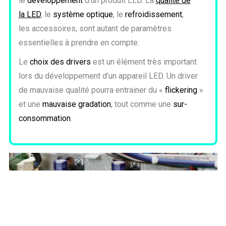
le
développement
d’un produit LED. La
qualité de
la LED
, le
système optique
, le
refroidissement
,
les accessoires, sont autant de paramètres
essentielles à prendre en compte.
Le
choix des drivers
est un élément très important
lors du développement d’un appareil LED. Un driver
de mauvaise qualité pourra entrainer du «
flickering
»
et une
mauvaise gradation
, tout comme une
sur-
consommation
.